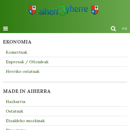
eu
EKONOMIA
Komertsak
Enpresak / Ofizialeak
Herriko ostatuak
MADE IN AIHERRA
Hazkurria
Ostatuak
Etxaldeko mozkinak