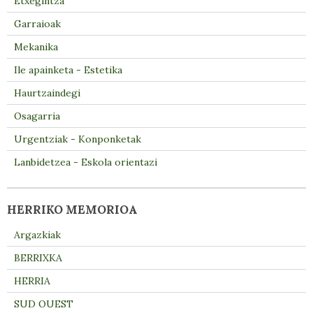
Etxegintza
Garraioak
Mekanika
Ile apainketa - Estetika
Haurtzaindegi
Osagarria
Urgentziak - Konponketak
Lanbidetzea - Eskola orientazi
HERRIKO MEMORIOA
Argazkiak
BERRIXKA
HERRIA
SUD OUEST