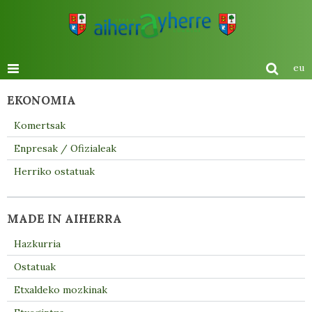
eu
EKONOMIA
Komertsak
Enpresak / Ofizialeak
Herriko ostatuak
MADE IN AIHERRA
Hazkurria
Ostatuak
Etxaldeko mozkinak