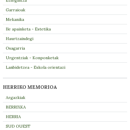
Etxegintza
Garraioak
Mekanika
Ile apainketa - Estetika
Haurtzaindegi
Osagarria
Urgentziak - Konponketak
Lanbidetzea - Eskola orientazi
HERRIKO MEMORIOA
Argazkiak
BERRIXKA
HERRIA
SUD OUEST