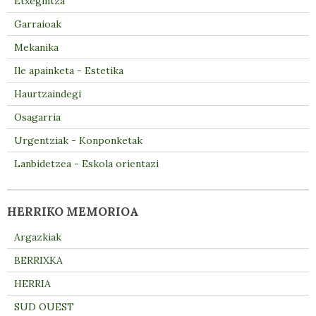
Etxegintza
Garraioak
Mekanika
Ile apainketa - Estetika
Haurtzaindegi
Osagarria
Urgentziak - Konponketak
Lanbidetzea - Eskola orientazi
HERRIKO MEMORIOA
Argazkiak
BERRIXKA
HERRIA
SUD OUEST