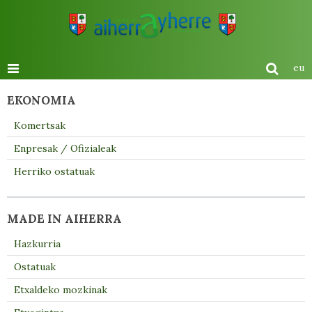
eu
EKONOMIA
Komertsak
Enpresak / Ofizialeak
Herriko ostatuak
MADE IN AIHERRA
Hazkurria
Ostatuak
Etxaldeko mozkinak