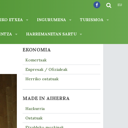
EU
IKO ETXEA
INGURUMENA
TURISMOA
INTZA
HARREMANETAN SARTU
EKONOMIA
Komertsak
Enpresak / Ofizialeak
Herriko ostatuak
MADE IN AIHERRA
Hazkurria
Ostatuak
Etxaldeko mozkinak