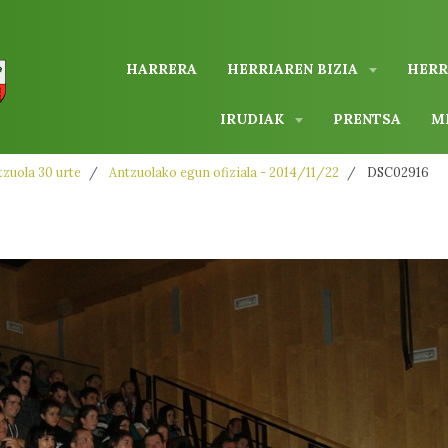
HARRERA
HERRIAREN BIZIA
HERR
IRUDIAK
PRENTSA
M
zuola 30 urte
Antzuolako egun ofiziala - 2014/11/22
DSC02916