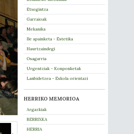
Etxegintza
Garraioak
Mekanika
Ile apainketa - Estetika
Haurtzaindegi
Osagarria
Urgentziak - Konponketak
Lanbidetzea - Eskola orientazi
HERRIKO MEMORIOA
Argazkiak
BERRIXKA
HERRIA