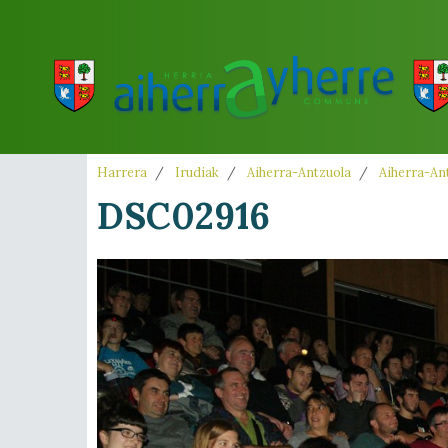
Harrera
Irudiak
Aiherra-Antzuola
Aiherra-Ant
DSC02916