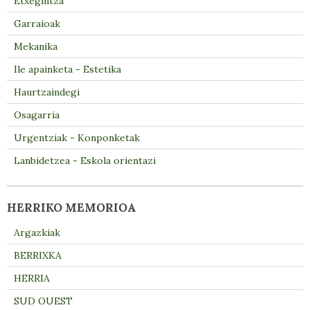
Etxegintza
Garraioak
Mekanika
Ile apainketa - Estetika
Haurtzaindegi
Osagarria
Urgentziak - Konponketak
Lanbidetzea - Eskola orientazi
HERRIKO MEMORIOA
Argazkiak
BERRIXKA
HERRIA
SUD OUEST