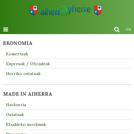
eu
EKONOMIA
Komertsak
Enpresak / Ofizialeak
Herriko ostatuak
MADE IN AIHERRA
Hazkurria
Ostatuak
Etxaldeko mozkinak