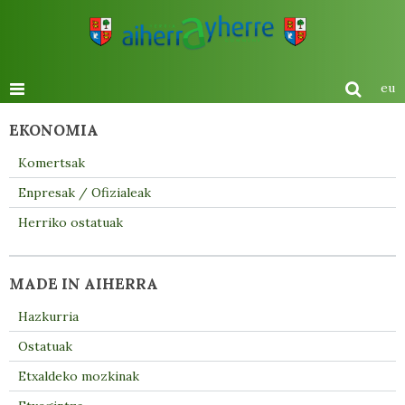
eu
EKONOMIA
Komertsak
Enpresak / Ofizialeak
Herriko ostatuak
MADE IN AIHERRA
Hazkurria
Ostatuak
Etxaldeko mozkinak