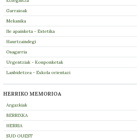
Etxegintza
Garraioak
Mekanika
Ile apainketa - Estetika
Haurtzaindegi
Osagarria
Urgentziak - Konponketak
Lanbidetzea - Eskola orientazi
HERRIKO MEMORIOA
Argazkiak
BERRIXKA
HERRIA
SUD OUEST