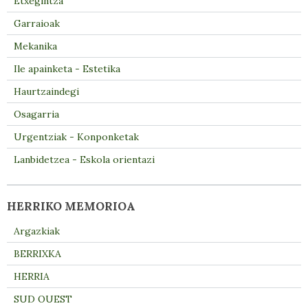
Etxegintza
Garraioak
Mekanika
Ile apainketa - Estetika
Haurtzaindegi
Osagarria
Urgentziak - Konponketak
Lanbidetzea - Eskola orientazi
HERRIKO MEMORIOA
Argazkiak
BERRIXKA
HERRIA
SUD OUEST