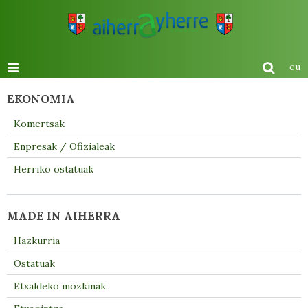
eu
EKONOMIA
Komertsak
Enpresak / Ofizialeak
Herriko ostatuak
MADE IN AIHERRA
Hazkurria
Ostatuak
Etxaldeko mozkinak