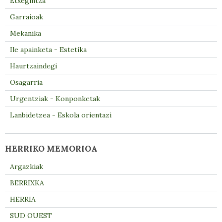
Etxegintza
Garraioak
Mekanika
Ile apainketa - Estetika
Haurtzaindegi
Osagarria
Urgentziak - Konponketak
Lanbidetzea - Eskola orientazi
HERRIKO MEMORIOA
Argazkiak
BERRIXKA
HERRIA
SUD OUEST