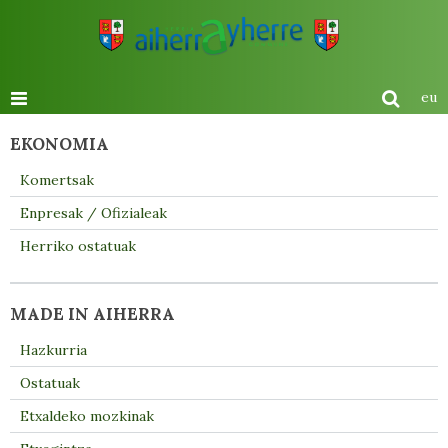
eu
EKONOMIA
Komertsak
Enpresak / Ofizialeak
Herriko ostatuak
MADE IN AIHERRA
Hazkurria
Ostatuak
Etxaldeko mozkinak