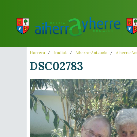
Harrera
Irudiak
Aiherra-Antzuola
Aiherra-Ant
DSC02783