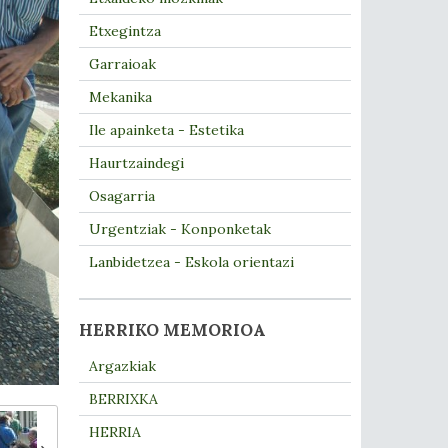
Etxegintza
Garraioak
Mekanika
Ile apainketa - Estetika
Haurtzaindegi
Osagarria
Urgentziak - Konponketak
Lanbidetzea - Eskola orientazi
HERRIKO MEMORIOA
Argazkiak
BERRIXKA
HERRIA