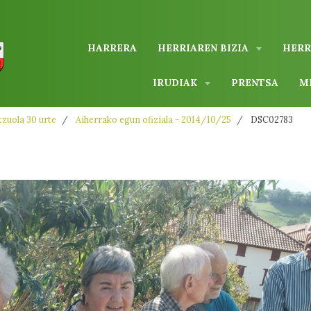
HARRERA
HERRIAREN BIZIA
HERR
IRUDIAK
PRENTSA
M
zuola 30 urte
Aiherrako egun ofiziala - 2014/10/25
DSC02783