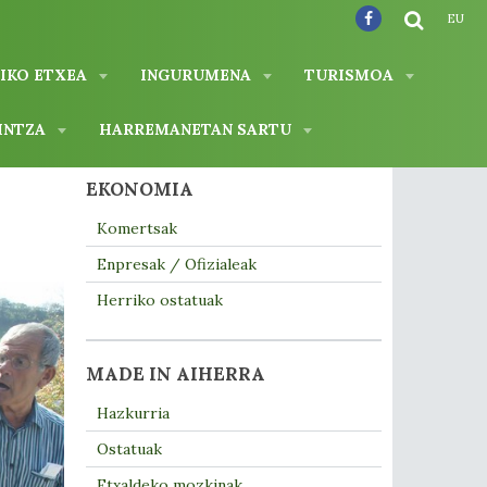
EU
IKO ETXEA
INGURUMENA
TURISMOA
INTZA
HARREMANETAN SARTU
EKONOMIA
Komertsak
Enpresak / Ofizialeak
Herriko ostatuak
MADE IN AIHERRA
Hazkurria
Ostatuak
Etxaldeko mozkinak