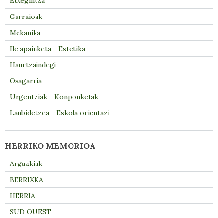
Etxegintza
Garraioak
Mekanika
Ile apainketa - Estetika
Haurtzaindegi
Osagarria
Urgentziak - Konponketak
Lanbidetzea - Eskola orientazi
HERRIKO MEMORIOA
Argazkiak
BERRIXKA
HERRIA
SUD OUEST