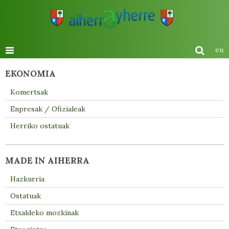
eu
EKONOMIA
Komertsak
Enpresak / Ofizialeak
Herriko ostatuak
MADE IN AIHERRA
Hazkurria
Ostatuak
Etxaldeko mozkinak