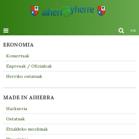
eu
EKONOMIA
Komertsak
Enpresak / Ofizialeak
Herriko ostatuak
MADE IN AIHERRA
Hazkurria
Ostatuak
Etxaldeko mozkinak