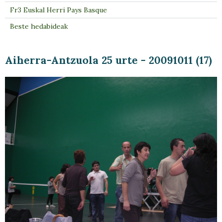
Fr3 Euskal Herri Pays Basque
Beste hedabideak
Aiherra-Antzuola 25 urte - 20091011 (17)