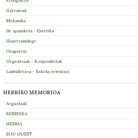
Etxegintza
Garraioak
Mekanika
Ile apainketa - Estetika
Haurtzaindegi
Osagarria
Urgentziak - Konponketak
Lanbidetzea - Eskola orientazi
HERRIKO MEMORIOA
Argazkiak
BERRIXKA
HERRIA
SUD OUEST