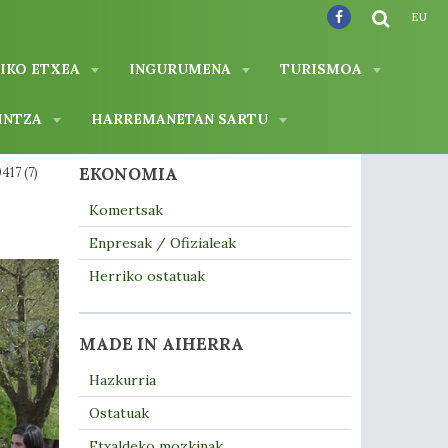
EU
IKO ETXEA
INGURUMENA
TURISMOA
INTZA
HARREMANETAN SARTU
EKONOMIA
417 (7)
Komertsak
Enpresak / Ofizialeak
Herriko ostatuak
MADE IN AIHERRA
Hazkurria
Ostatuak
Etxaldeko mozkinak