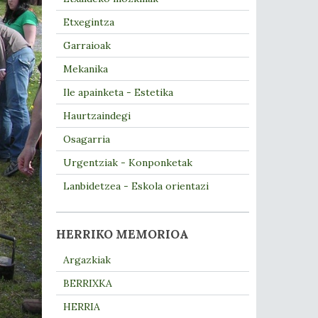
Etxegintza
Garraioak
Mekanika
Ile apainketa - Estetika
Haurtzaindegi
Osagarria
Urgentziak - Konponketak
Lanbidetzea - Eskola orientazi
HERRIKO MEMORIOA
Argazkiak
BERRIXKA
HERRIA