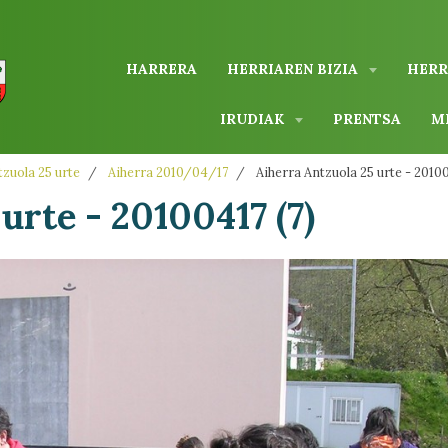
HARRERA
HERRIAREN BIZIA
HERR
IRUDIAK
PRENTSA
M
zuola 25 urte
Aiherra 2010/04/17
Aiherra Antzuola 25 urte - 20100
urte - 20100417 (7)