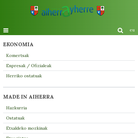
eu
EKONOMIA
Komertsak
Enpresak / Ofizialeak
Herriko ostatuak
MADE IN AIHERRA
Hazkurria
Ostatuak
Etxaldeko mozkinak