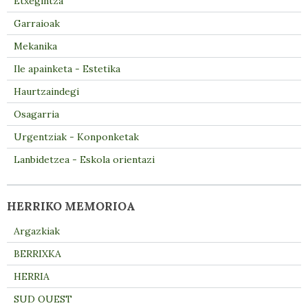
Etxegintza
Garraioak
Mekanika
Ile apainketa - Estetika
Haurtzaindegi
Osagarria
Urgentziak - Konponketak
Lanbidetzea - Eskola orientazi
HERRIKO MEMORIOA
Argazkiak
BERRIXKA
HERRIA
SUD OUEST