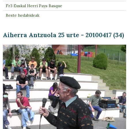
Fr3 Euskal Herri Pays Basque
Beste hedabideak
Aiherra Antzuola 25 urte - 20100417 (34)