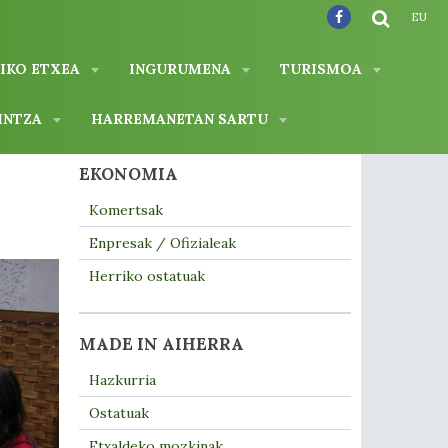
EU
IKO ETXEA
INGURUMENA
TURISMOA
INTZA
HARREMANETAN SARTU
EKONOMIA
Komertsak
Enpresak / Ofizialeak
Herriko ostatuak
MADE IN AIHERRA
Hazkurria
Ostatuak
Etxaldeko mozkinak