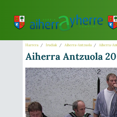
Harrera
Irudiak
Aiherra-Antzuola
Aiherra-Ant
Aiherra Antzuola 20