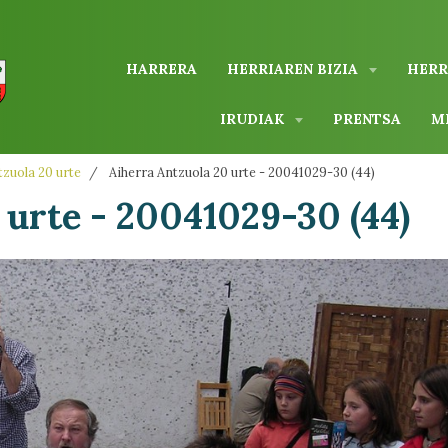
HARRERA
HERRIAREN BIZIA
HERR
IRUDIAK
PRENTSA
M
zuola 20 urte
Aiherra Antzuola 20 urte - 20041029-30 (44)
 urte - 20041029-30 (44)