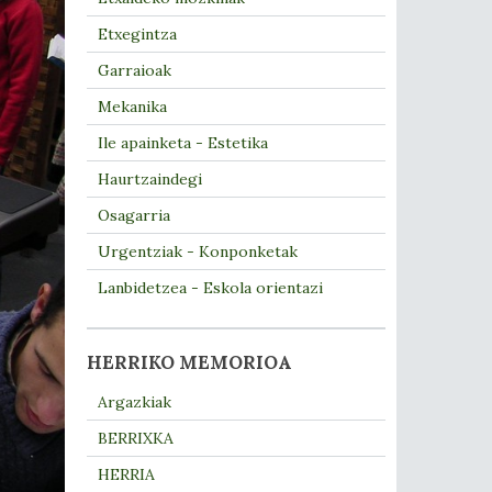
Etxegintza
Garraioak
Mekanika
Ile apainketa - Estetika
Haurtzaindegi
Osagarria
Urgentziak - Konponketak
Lanbidetzea - Eskola orientazi
HERRIKO MEMORIOA
Argazkiak
BERRIXKA
HERRIA