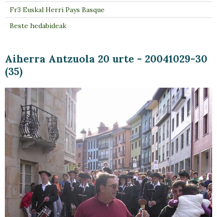
Fr3 Euskal Herri Pays Basque
Beste hedabideak
Aiherra Antzuola 20 urte - 20041029-30
(35)