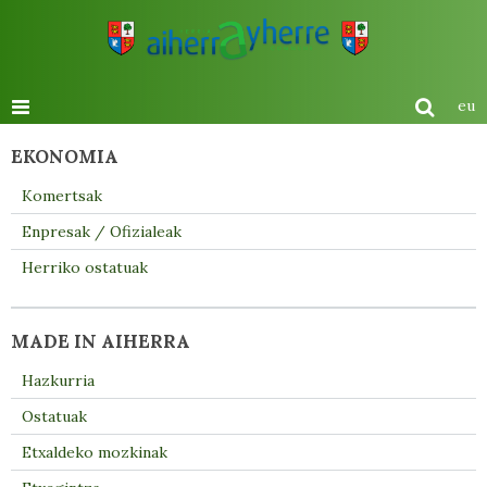
eu
EKONOMIA
Komertsak
Enpresak / Ofizialeak
Herriko ostatuak
MADE IN AIHERRA
Hazkurria
Ostatuak
Etxaldeko mozkinak