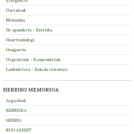
Etxegintza
Garraioak
Mekanika
Ile apainketa - Estetika
Haurtzaindegi
Osagarria
Urgentziak - Konponketak
Lanbidetzea - Eskola orientazi
HERRIKO MEMORIOA
Argazkiak
BERRIXKA
HERRIA
SUD OUEST