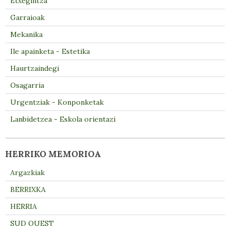
Etxegintza
Garraioak
Mekanika
Ile apainketa - Estetika
Haurtzaindegi
Osagarria
Urgentziak - Konponketak
Lanbidetzea - Eskola orientazi
HERRIKO MEMORIOA
Argazkiak
BERRIXKA
HERRIA
SUD OUEST