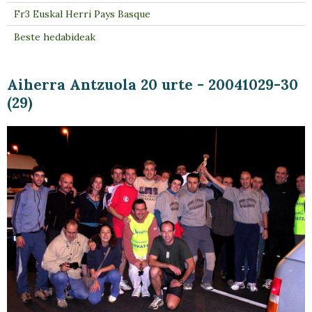
Fr3 Euskal Herri Pays Basque
Beste hedabideak
Aiherra Antzuola 20 urte - 20041029-30
(29)