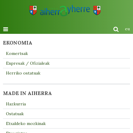
eu
EKONOMIA
Komertsak
Enpresak / Ofizialeak
Herriko ostatuak
MADE IN AIHERRA
Hazkurria
Ostatuak
Etxaldeko mozkinak