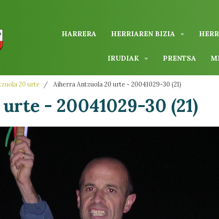
HARRERA
HERRIAREN BIZIA
HERR
IRUDIAK
PRENTSA
M
zuola 20 urte
Aiherra Antzuola 20 urte - 20041029-30 (21)
 urte - 20041029-30 (21)