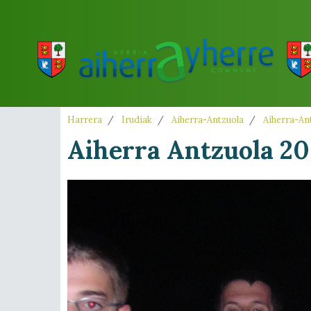
Harrera
Irudiak
Aiherra-Antzuola
Aiherra-Ant
Aiherra Antzuola 20