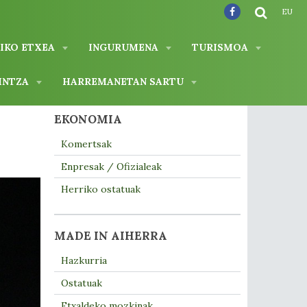
EU
IKO ETXEA
INGURUMENA
TURISMOA
INTZA
HARREMANETAN SARTU
EKONOMIA
Komertsak
Enpresak / Ofizialeak
Herriko ostatuak
MADE IN AIHERRA
Hazkurria
Ostatuak
Etxaldeko mozkinak