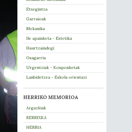
Etxegintza
Garraioak
Mekanika
Ile apainketa - Estetika
Haurtzaindegi
Osagarria
Urgentziak - Konponketak
Lanbidetzea - Eskola orientazi
HERRIKO MEMORIOA
Argazkiak
BERRIXKA
HERRIA