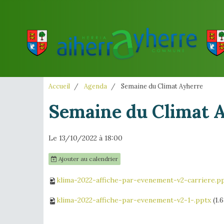
Accueil
Agenda
Semaine du Climat Ayherre
Semaine du Climat 
Le 13/10/2022
à 18:00
Ajouter au calendrier
klima-2022-affiche-par-evenement-v2-carriere.p
klima-2022-affiche-par-evenement-v2-1-.pptx
(1.