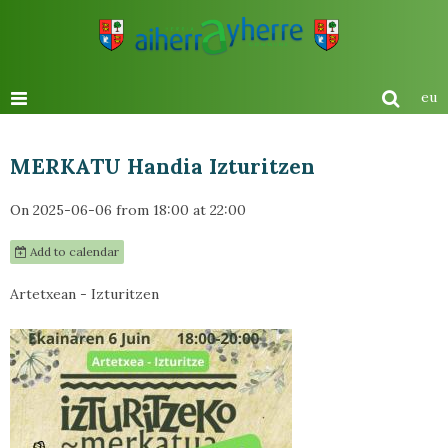
eu
MERKATU Handia Izturitzen
On 2025-06-06
from 18:00
at 22:00
Add to calendar
Artetxean - Izturitzen