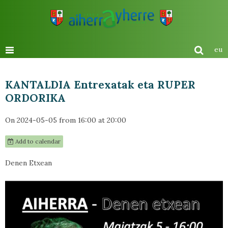
eu
KANTALDIA Entrexatak eta RUPER
ORDORIKA
On 2024-05-05
from 16:00
at 20:00
Add to calendar
Denen Etxean