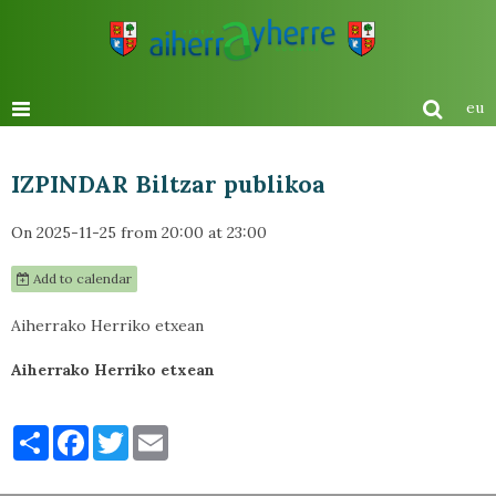
eu
IZPINDAR Biltzar publikoa
On 2025-11-25
from 20:00
at 23:00
Add to calendar
Aiherrako Herriko etxean
Aiherrako Herriko etxean
Partager
Facebook
Twitter
Email