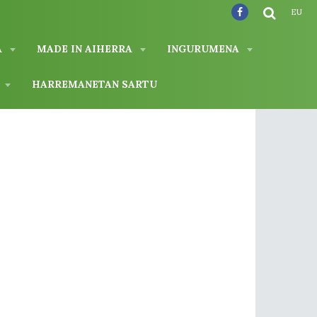
EU
A
MADE IN AIHERRA
INGURUMENA
A
HARREMANETAN SARTU