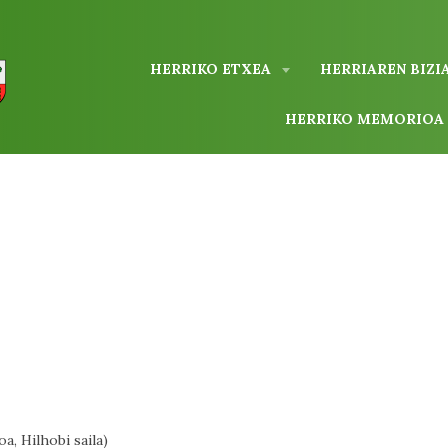
HERRIKO ETXEA
HERRIAREN BIZI
HERRIKO MEMORIO
a, Hilhobi saila)