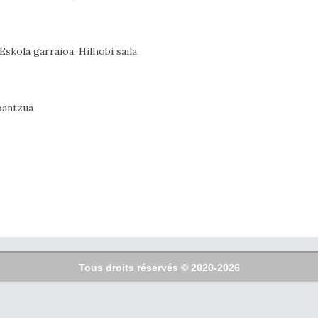
skola garraioa, Hilhobi saila
bantzua
Tous droits réservés © 2020-2026