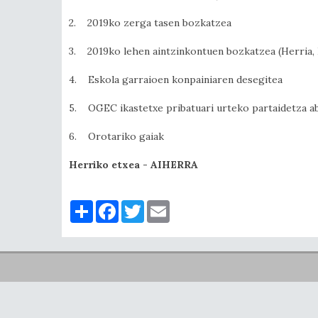
2. 2019ko zerga tasen bozkatzea
3. 2019ko lehen aintzinkontuen bozkatzea (Herria, E
4. Eskola garraioen konpainiaren desegitea
5. OGEC ikastetxe pribatuari urteko partaidetza a
6. Orotariko gaiak
Herriko etxea - AIHERRA
Partager
Facebook
Twitter
Email