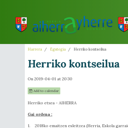
Harrera
Egutegia
Herriko kontseilua
Herriko kontseilua
On 2019-04-01
at 20:30
Add to calendar
Herriko etxea - AIHERRA
Gai ordena :
1. 2018ko emaitzen esleitzea (Herria, Eskola garraio