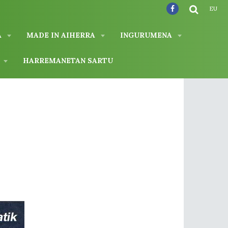
EU
A
MADE IN AIHERRA
INGURUMENA
A
HARREMANETAN SARTU