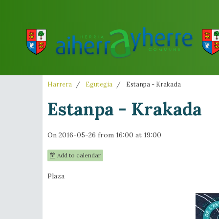
Harrera
Egutegia
Estanpa - Krakada
Estanpa - Krakada
On 2016-05-26
from 16:00
at 19:00
Add to calendar
Plaza