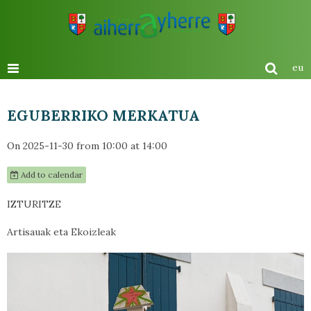
eu
EGUBERRIKO MERKATUA
On 2025-11-30
from 10:00
at 14:00
Add to calendar
IZTURITZE
Artisauak eta Ekoizleak