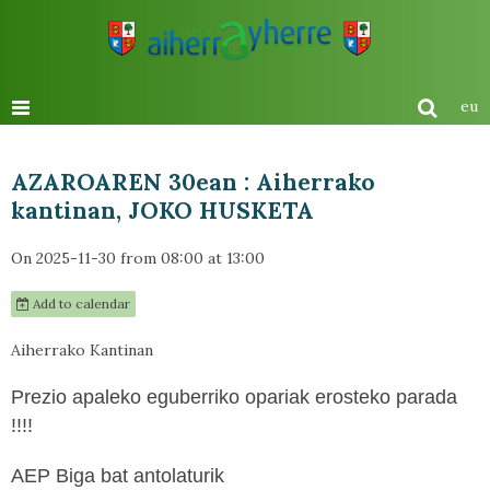
eu
AZAROAREN 30ean : Aiherrako
kantinan, JOKO HUSKETA
On 2025-11-30
from 08:00
at 13:00
Add to calendar
Aiherrako Kantinan
Prezio apaleko eguberriko opariak erosteko parada
!!!!
AEP Biga bat antolaturik