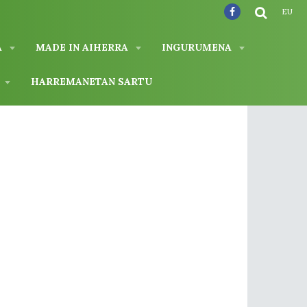
EU
A
MADE IN AIHERRA
INGURUMENA
A
HARREMANETAN SARTU